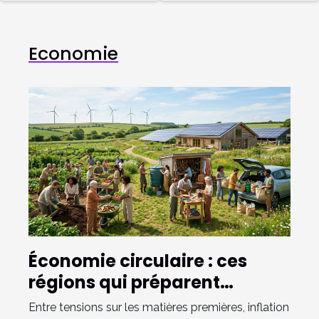
pour Noël ?
à la
technologie?
Economie
Économie circulaire : ces
régions qui préparent
l’avenir autrement
Entre tensions sur les matières premières, inflation