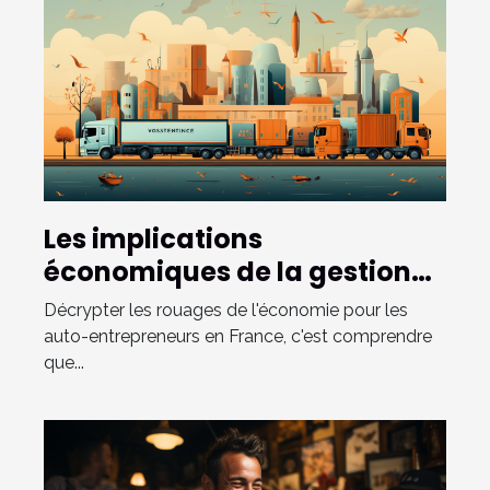
Les implications
économiques de la gestion
des factures pour les auto-
Décrypter les rouages de l'économie pour les
entrepreneurs en France
auto-entrepreneurs en France, c'est comprendre
que...