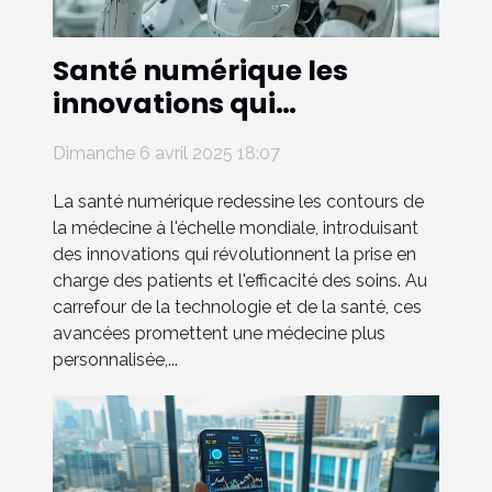
Santé numérique les
innovations qui
transforment les soins à
Dimanche 6 avril 2025 18:07
l’international
La santé numérique redessine les contours de
la médecine à l'échelle mondiale, introduisant
des innovations qui révolutionnent la prise en
charge des patients et l'efficacité des soins. Au
carrefour de la technologie et de la santé, ces
avancées promettent une médecine plus
personnalisée,...