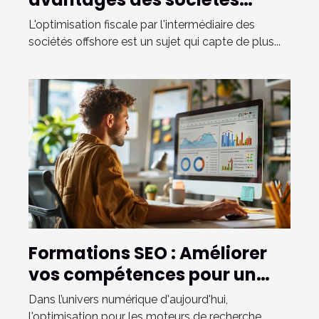
offshore pour l'optimisation
L'optimisation fiscale par l'intermédiaire des
fiscale
sociétés offshore est un sujet qui capte de plus...
Formations SEO : Améliorer
vos compétences pour un
meilleur référencement
Dans l’univers numérique d'aujourd'hui,
l'optimisation pour les moteurs de recherche