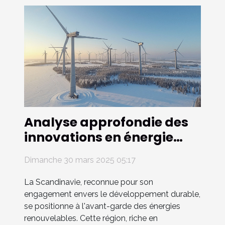
Analyse approfondie des
innovations en énergie
renouvelable en
Dimanche 30 mars 2025 05:17
Scandinavie
La Scandinavie, reconnue pour son
engagement envers le développement durable,
se positionne à l'avant-garde des énergies
renouvelables. Cette région, riche en