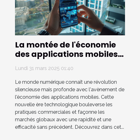
La montée de l'économie
des applications mobiles
et son influence sur les
Lundi 31 mars 2025 01:40
marchés globaux
Le monde numérique connaît une révolution
silencieuse mais profonde avec l'avènement de
l'économie des applications mobiles. Cette
nouvelle ère technologique bouleverse les
pratiques commerciales et façonne les
marchés globaux avec une rapidité et une
efficacité sans précédent. Découvrez dans cet...