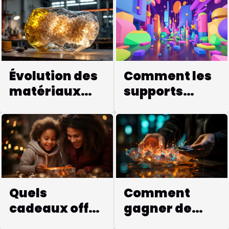
exceptionnelle de transformer cet espace
souvent négligé. Bien pensé, ce lieu de
passage peut devenir un atout charme de la
maison, mêlant fonctionnalité et esthétique.
Découvrez comment exploiter chaque
centimètre pour faire rimer gain de place avec
Évolution des
Comment les
élégance, en poursuivant la lecture de cet
matériaux
supports
article. Analyser l’espace et la lumière Pour
durables dans
tactiques
transformer un couloir étroit avec une niche
murale, il est fondamental de commencer par
l'injection
renforcent
prendre des mesures précises de chaque
plastique ?
l'engagement
élément : longueur et largeur du couloir,
client
profondeur et hauteur de la niche murale.
Cette étape d’optimisation permet de
déterminer les possibilités d’agencement tout
Quels
Comment
en anticipant les contraintes...
cadeaux offrir
gagner de
à un enfant
l’argent grâce