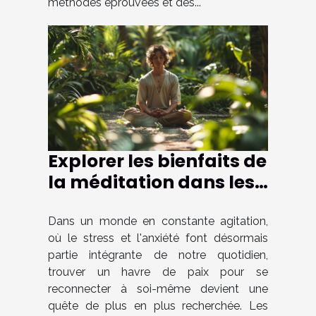
méthodes éprouvées et des...
Explorer les bienfaits de
la méditation dans les
retraites spirituelles
non religieuses
Dans un monde en constante agitation,
où le stress et l'anxiété font désormais
partie intégrante de notre quotidien,
trouver un havre de paix pour se
reconnecter à soi-même devient une
quête de plus en plus recherchée. Les