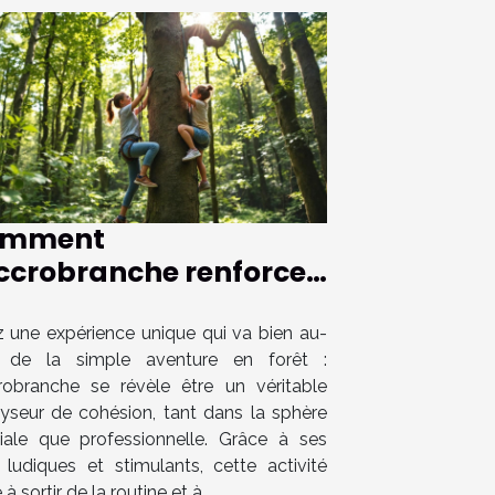
omment
accrobranche renforce
 liens familiaux et
ofessionnels ?
z une expérience unique qui va bien au-
 de la simple aventure en forêt :
crobranche se révèle être un véritable
lyseur de cohésion, tant dans la sphère
liale que professionnelle. Grâce à ses
s ludiques et stimulants, cette activité
 à sortir de la routine et à...