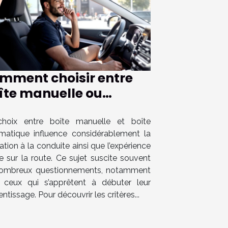
mment choisir entre
îte manuelle ou
tomatique pour votre
rmation de conduite ?
hoix entre boîte manuelle et boîte
matique influence considérablement la
tion à la conduite ainsi que l’expérience
e sur la route. Ce sujet suscite souvent
ombreux questionnements, notamment
 ceux qui s’apprêtent à débuter leur
ntissage. Pour découvrir les critères...