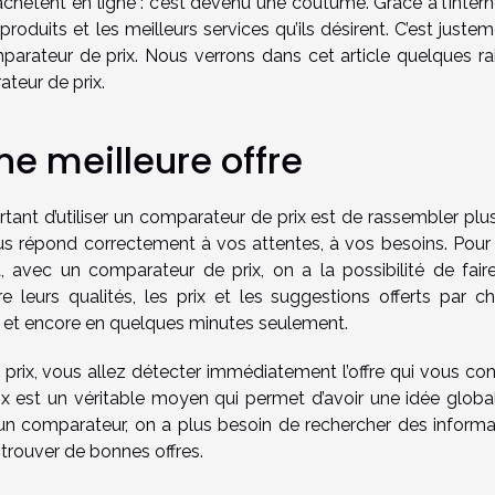
tent en ligne : c’est devenu une coutume. Grâce à l’internet
 produits et les meilleurs services qu’ils désirent. C’est juste
mparateur de prix. Nous verrons dans cet article quelques ra
ateur de prix.
ne meilleure offre
rtant d’utiliser un comparateur de prix est de rassembler plu
ous répond correctement à vos attentes, à vos besoins. Pour 
et, avec un comparateur de prix, on a la possibilité de fair
re leurs qualités, les prix et les suggestions offerts par c
le et encore en quelques minutes seulement.
prix, vous allez détecter immédiatement l’offre qui vous con
prix est un véritable moyen qui permet d’avoir une idée globa
n comparateur, on a plus besoin de rechercher des informa
 trouver de bonnes offres.