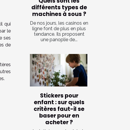
Quels sont les
différents types de
machines à sous ?
De nos jours, les casinos en
l qui
ligne font de plus en plus
ar le
tendance. Ils proposent
de ses
une panoplie de...
es de
itères
utres
es.
Stickers pour
enfant : sur quels
critères faut-il se
baser pour en
acheter ?