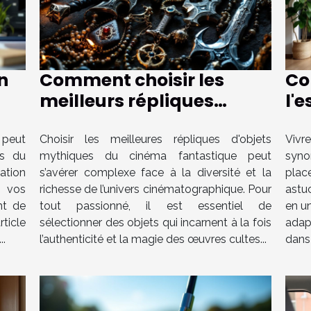
n
Comment choisir les
Co
meilleurs répliques
l'
d'objets mythiques du
po
cinéma fantastique ?
fo
 peut
Choisir les meilleures répliques d'objets
Vivr
es du
mythiques du cinéma fantastique peut
syno
ation
s’avérer complexe face à la diversité et la
plac
e vos
richesse de l’univers cinématographique. Pour
astu
nt de
tout passionné, il est essentiel de
en un
ticle
sélectionner des objets qui incarnent à la fois
adap
..
l’authenticité et la magie des œuvres cultes...
dans 