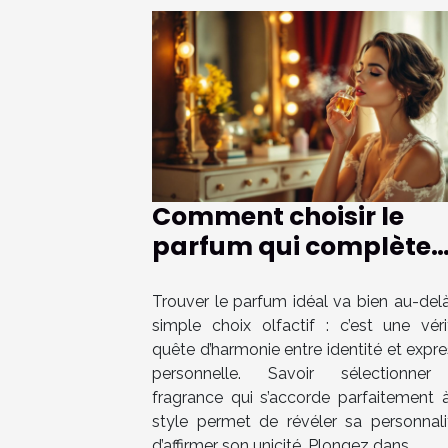
Comment choisir le
parfum qui complète
parfaitement votre sty
?
Trouver le parfum idéal va bien au-delà
simple choix olfactif : c’est une véri
quête d’harmonie entre identité et expr
personnelle. Savoir sélectionne
fragrance qui s’accorde parfaitement 
style permet de révéler sa personnali
d’affirmer son unicité. Plongez dans...