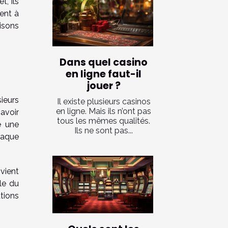
, ils
ment à
isons
Dans quel casino
en ligne faut-il
jouer ?
sieurs
Il existe plusieurs casinos
en ligne. Mais ils n’ont pas
avoir
tous les mêmes qualités.
e une
Ils ne sont pas...
haque
vient
le du
tions