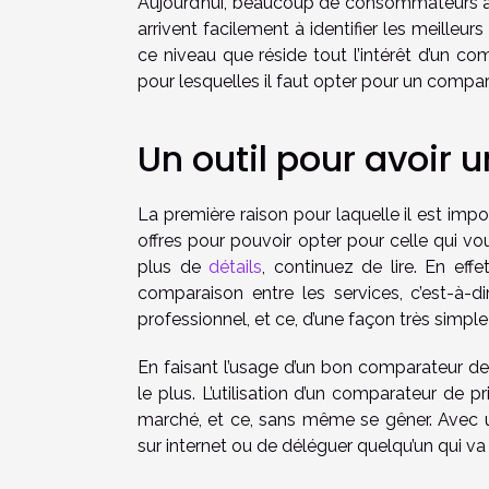
Aujourd’hui, beaucoup de consommateurs achè
arrivent facilement à identifier les meilleurs
ce niveau que réside tout l’intérêt d’un co
pour lesquelles il faut opter pour un compar
Un outil pour avoir u
La première raison pour laquelle il est impo
offres pour pouvoir opter pour celle qui v
plus de
détails
, continuez de lire. En eff
comparaison entre les services, c’est-à-di
professionnel, et ce, d’une façon très simp
En faisant l’usage d’un bon comparateur de 
le plus. L’utilisation d’un comparateur de 
marché, et ce, sans même se gêner. Avec u
sur internet ou de déléguer quelqu’un qui va