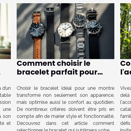
Comment choisir le
C
bracelet parfait pour
l'
le
votre montre ?
les
pr
 d’un
Choisir le bracelet idéal pour une montre
Vive
table
transforme non seulement son apparence,
delà
ession
mais optimise aussi le confort au quotidien.
l'ac
r une
De nombreux critères doivent être pris en
cata
à son
compte afin de marier style et fonctionnalité.
fami
té et
Découvrez dans cet article comment
défi
sélectionner le bracelet qui sublimera votre...
invite