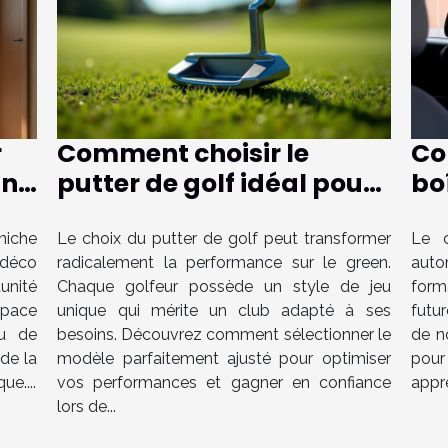
r
Comment choisir le
Co
une
putter de golf idéal pour
bo
votre style de jeu ?
au
fo
niche
Le choix du putter de golf peut transformer
Le c
 déco
radicalement la performance sur le green.
auto
unité
Chaque golfeur possède un style de jeu
forma
space
unique qui mérite un club adapté à ses
futur
eu de
besoins. Découvrez comment sélectionner le
de n
de la
modèle parfaitement ajusté pour optimiser
pour
ue....
vos performances et gagner en confiance
appre
lors de...