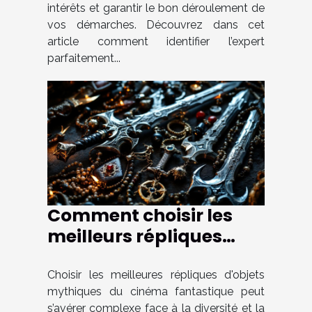
intérêts et garantir le bon déroulement de
vos démarches. Découvrez dans cet
article comment identifier l’expert
parfaitement...
Comment choisir les
meilleurs répliques
d'objets mythiques du
cinéma fantastique ?
Choisir les meilleures répliques d'objets
mythiques du cinéma fantastique peut
s’avérer complexe face à la diversité et la