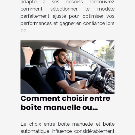
adapté à ses besoins. Découvrez
comment sélectionner le modèle
parfaitement ajusté pour optimiser vos
performances et gagner en confiance lors
de...
Comment choisir entre
boîte manuelle ou
automatique pour
votre formation de
Le choix entre boîte manuelle et boîte
automatique influence considérablement
conduite ?