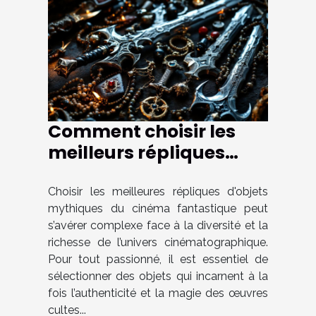
Comment choisir les
meilleurs répliques
d'objets mythiques du
cinéma fantastique ?
Choisir les meilleures répliques d'objets
mythiques du cinéma fantastique peut
s’avérer complexe face à la diversité et la
richesse de l’univers cinématographique.
Pour tout passionné, il est essentiel de
sélectionner des objets qui incarnent à la
fois l’authenticité et la magie des œuvres
cultes...